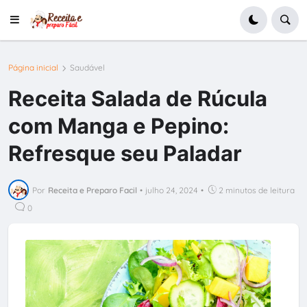
Página inicial
Saudável
Receita Salada de Rúcula
com Manga e Pepino:
Refresque seu Paladar
Por
Receita e Preparo Facil
•
julho 24, 2024
•
2 minutos de leitura
0