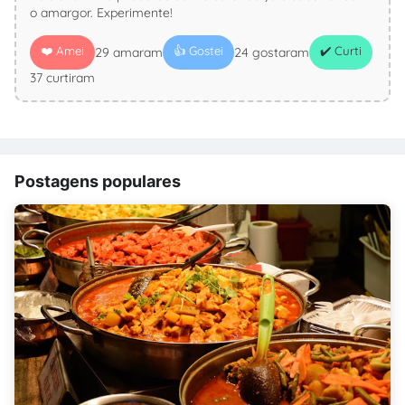
o amargor. Experimente!
❤️ Amei
👍 Gostei
✔️ Curti
29 amaram
24 gostaram
37 curtiram
Postagens populares