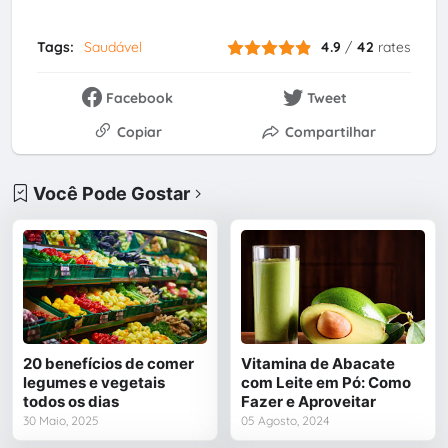
Tags:
Saudável
4.9
/
42
rates
Facebook
Tweet
Copiar
Compartilhar
Você Pode Gostar
20 benefícios de comer
Vitamina de Abacate
legumes e vegetais
com Leite em Pó: Como
todos os dias
Fazer e Aproveitar
30 Maio, 2025
05 Agosto, 2024