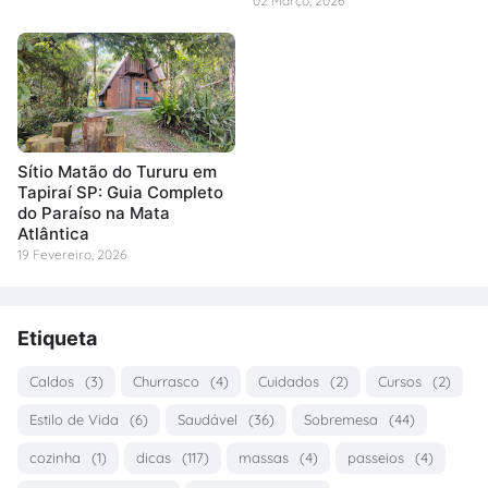
02 Março, 2026
Sítio Matão do Tururu em
Tapiraí SP: Guia Completo
do Paraíso na Mata
Atlântica
19 Fevereiro, 2026
Etiqueta
Caldos
(3)
Churrasco
(4)
Cuidados
(2)
Cursos
(2)
Estilo de Vida
(6)
Saudável
(36)
Sobremesa
(44)
cozinha
(1)
dicas
(117)
massas
(4)
passeios
(4)