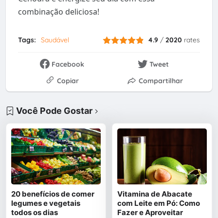
combinação deliciosa!
Tags:
Saudável
4.9
/
2020
rates
Facebook
Tweet
Copiar
Compartilhar
Você Pode Gostar
20 benefícios de comer
Vitamina de Abacate
legumes e vegetais
com Leite em Pó: Como
todos os dias
Fazer e Aproveitar