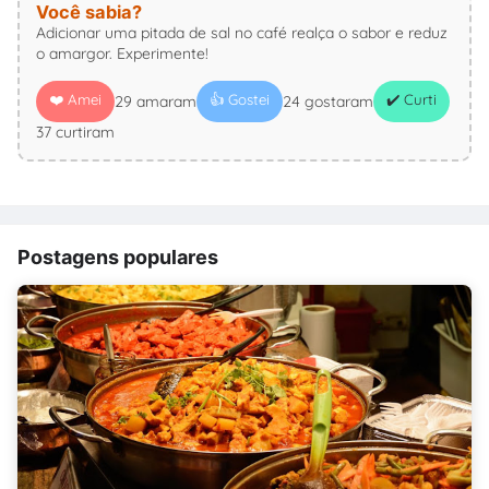
Você sabia?
Adicionar uma pitada de sal no café realça o sabor e reduz
o amargor. Experimente!
❤️ Amei
👍 Gostei
✔️ Curti
29 amaram
24 gostaram
37 curtiram
Postagens populares