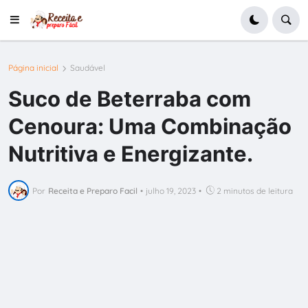
Página inicial
Saudável
Suco de Beterraba com
Cenoura: Uma Combinação
Nutritiva e Energizante.
Por
Receita e Preparo Facil
•
julho 19, 2023
•
2 minutos de leitura