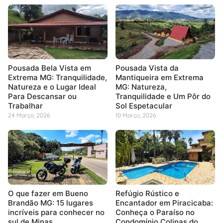
Pousada Bela Vista em
Pousada Vista da
Extrema MG: Tranquilidade,
Mantiqueira em Extrema
Natureza e o Lugar Ideal
MG: Natureza,
Para Descansar ou
Tranquilidade e Um Pôr do
Trabalhar
Sol Espetacular
24 Março, 2026
10 Março, 2026
O que fazer em Bueno
Refúgio Rústico e
Brandão MG: 15 lugares
Encantador em Piracicaba:
incríveis para conhecer no
Conheça o Paraíso no
sul de Minas
Condomínio Colinas do