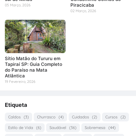
Piracicaba
05 Março, 2026
02 Março, 2026
Sítio Matão do Tururu em
Tapiraí SP: Guia Completo
do Paraíso na Mata
Atlântica
19 Fevereiro, 2026
Etiqueta
Caldos
(3)
Churrasco
(4)
Cuidados
(2)
Cursos
(2)
Estilo de Vida
(6)
Saudável
(36)
Sobremesa
(44)