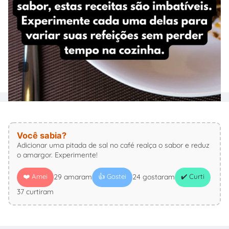
Você sabia?
Adicionar uma pitada de sal no café realça o sabor e reduz
o amargor. Experimente!
❤️ Amei
👍 Gostei
✔️ Curti
29 amaram
24 gostaram
37 curtiram