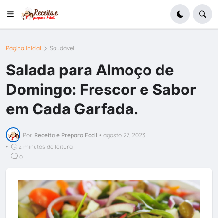
Página inicial
Saudável
Salada para Almoço de
Domingo: Frescor e Sabor
em Cada Garfada.
Por
Receita e Preparo Facil
•
agosto 27, 2023
•
2 minutos de leitura
0