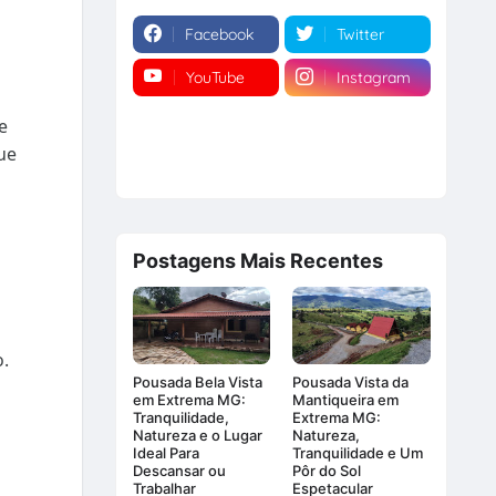
Facebook
Twitter
YouTube
Instagram
e
ue
Postagens Mais Recentes
o.
Pousada Bela Vista
Pousada Vista da
em Extrema MG:
Mantiqueira em
Tranquilidade,
Extrema MG:
Natureza e o Lugar
Natureza,
Ideal Para
Tranquilidade e Um
Descansar ou
Pôr do Sol
Trabalhar
Espetacular