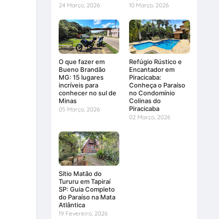
24 Março, 2026
10 Março, 2026
O que fazer em
Refúgio Rústico e
Bueno Brandão
Encantador em
MG: 15 lugares
Piracicaba:
incríveis para
Conheça o Paraíso
conhecer no sul de
no Condomínio
Minas
Colinas do
Piracicaba
05 Março, 2026
02 Março, 2026
Sítio Matão do
Tururu em Tapiraí
SP: Guia Completo
do Paraíso na Mata
Atlântica
19 Fevereiro, 2026