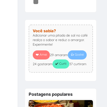
u
Você sabia?
Adicionar uma pitada de sal no café
realça o sabor e reduz o amargor.
Experimente!
❤️ Amei
👍 Gostei
29 amaram
✔️ Curti
24 gostaram
37 curtiram
Postagens populares