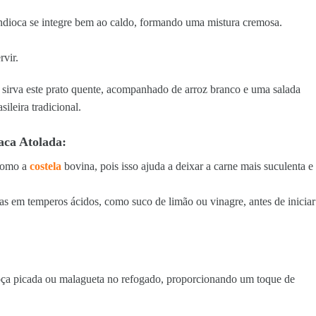
ndioca se integre bem ao caldo, formando uma mistura cremosa.
rvir.
, sirva este prato quente, acompanhado de arroz branco e uma salada
ileira tradicional.
aca Atolada:
 como a
costela
bovina, pois isso ajuda a deixar a carne mais suculenta e
as em temperos ácidos, como suco de limão ou vinagre, antes de iniciar
oça picada ou malagueta no refogado, proporcionando um toque de