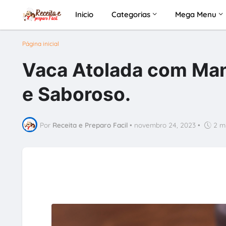
Inicio
Categorias
Mega Menu
Página inicial
Vaca Atolada com Man
e Saboroso.
Por
Receita e Preparo Facil
•
novembro 24, 2023
•
2 mi