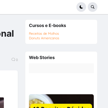
Cursos e E-books
nal
Receitas de Molhos
Donuts Americanos
Web Stories
0