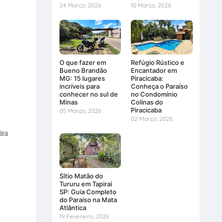
24 Março, 2026
10 Março, 2026
O que fazer em
Refúgio Rústico e
Bueno Brandão
Encantador em
MG: 15 lugares
Piracicaba:
incríveis para
Conheça o Paraíso
conhecer no sul de
no Condomínio
Minas
Colinas do
Piracicaba
05 Março, 2026
02 Março, 2026
ira
Sítio Matão do
Tururu em Tapiraí
SP: Guia Completo
do Paraíso na Mata
Atlântica
19 Fevereiro, 2026