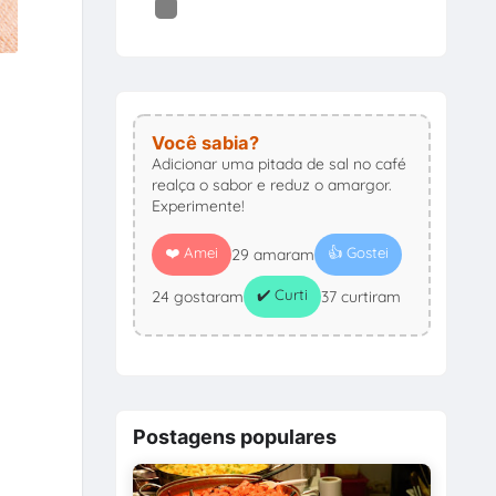
Você sabia?
Adicionar uma pitada de sal no café
realça o sabor e reduz o amargor.
Experimente!
❤️ Amei
👍 Gostei
29 amaram
✔️ Curti
24 gostaram
37 curtiram
Postagens populares