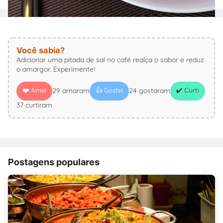
Você sabia?
Adicionar uma pitada de sal no café realça o sabor e reduz
o amargor. Experimente!
❤️ Amei
👍 Gostei
✔️ Curti
29 amaram
24 gostaram
37 curtiram
Postagens populares