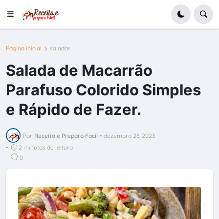
Página inicial
saladas
Salada de Macarrão
Parafuso Colorido Simples
e Rápido de Fazer.
Por
Receita e Preparo Facil
•
dezembro 26, 2023
•
2 minutos de leitura
0