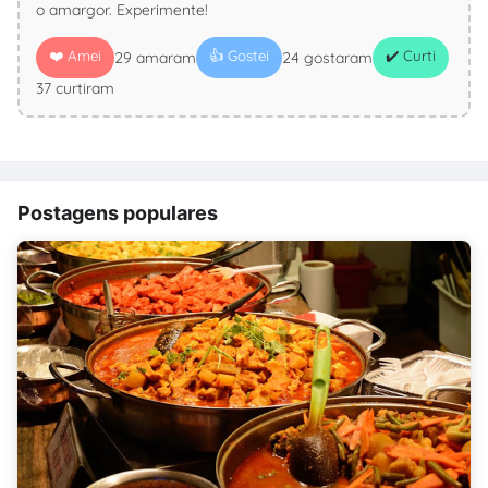
o amargor. Experimente!
❤️ Amei
👍 Gostei
✔️ Curti
29 amaram
24 gostaram
37 curtiram
Postagens populares