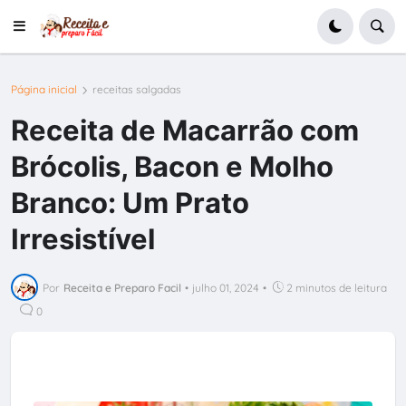
Página inicial
receitas salgadas
Receita de Macarrão com
Brócolis, Bacon e Molho
Branco: Um Prato
Irresistível
Por
Receita e Preparo Facil
•
julho 01, 2024
•
2 minutos de leitura
0