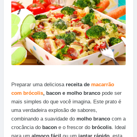
Preparar uma deliciosa
receita de
macarrão
com brócolis
, bacon e molho branco
pode ser
mais simples do que você imagina. Este prato é
uma verdadeira explosão de sabores,
combinando a suavidade do
molho branco
com a
crocância do
bacon
e o frescor do
brócolis
. Ideal
para um
almoço fácil
ou um
jantar rápido
, esta