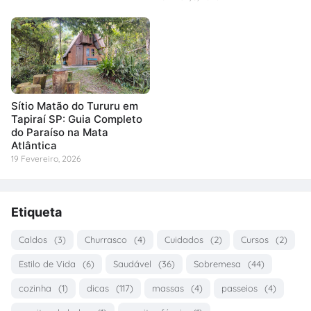
Sítio Matão do Tururu em
Tapiraí SP: Guia Completo
do Paraíso na Mata
Atlântica
19 Fevereiro, 2026
Etiqueta
Caldos
(3)
Churrasco
(4)
Cuidados
(2)
Cursos
(2)
Estilo de Vida
(6)
Saudável
(36)
Sobremesa
(44)
cozinha
(1)
dicas
(117)
massas
(4)
passeios
(4)