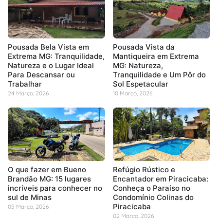
Pousada Bela Vista em
Pousada Vista da
Extrema MG: Tranquilidade,
Mantiqueira em Extrema
Natureza e o Lugar Ideal
MG: Natureza,
Para Descansar ou
Tranquilidade e Um Pôr do
Trabalhar
Sol Espetacular
24 Março, 2026
10 Março, 2026
O que fazer em Bueno
Refúgio Rústico e
Brandão MG: 15 lugares
Encantador em Piracicaba:
incríveis para conhecer no
Conheça o Paraíso no
sul de Minas
Condomínio Colinas do
Piracicaba
05 Março, 2026
02 Março, 2026