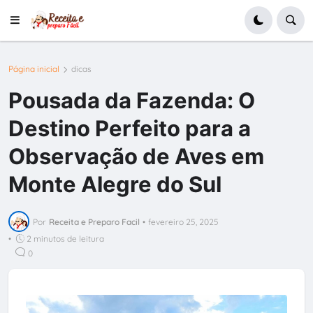
Página inicial
dicas
Pousada da Fazenda: O
Destino Perfeito para a
Observação de Aves em
Monte Alegre do Sul
Por
Receita e Preparo Facil
•
fevereiro 25, 2025
•
2 minutos de leitura
0