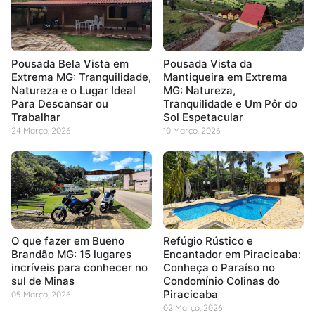
Pousada Bela Vista em
Pousada Vista da
Extrema MG: Tranquilidade,
Mantiqueira em Extrema
Natureza e o Lugar Ideal
MG: Natureza,
Para Descansar ou
Tranquilidade e Um Pôr do
Trabalhar
Sol Espetacular
24 Março, 2026
10 Março, 2026
O que fazer em Bueno
Refúgio Rústico e
Brandão MG: 15 lugares
Encantador em Piracicaba:
incríveis para conhecer no
Conheça o Paraíso no
sul de Minas
Condomínio Colinas do
Piracicaba
05 Março, 2026
02 Março, 2026