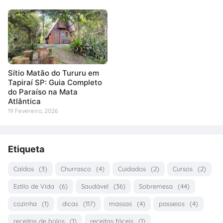
Sítio Matão do Tururu em
Tapiraí SP: Guia Completo
do Paraíso na Mata
Atlântica
19 Fevereiro, 2026
Etiqueta
Caldos
(3)
Churrasco
(4)
Cuidados
(2)
Cursos
(2)
Estilo de Vida
(6)
Saudável
(36)
Sobremesa
(44)
cozinha
(1)
dicas
(117)
massas
(4)
passeios
(4)
receitas de bolos
(1)
receitas fáceis
(1)