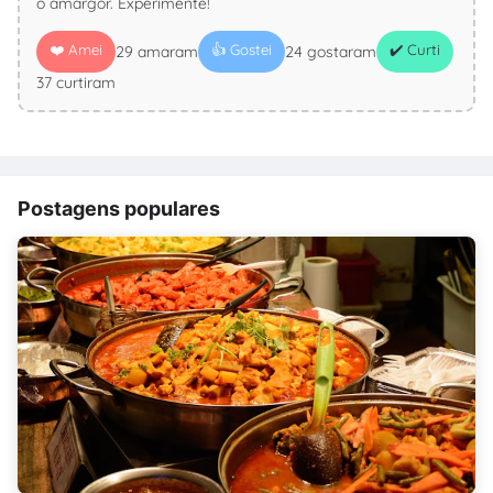
o amargor. Experimente!
❤️ Amei
👍 Gostei
✔️ Curti
29 amaram
24 gostaram
37 curtiram
Postagens populares