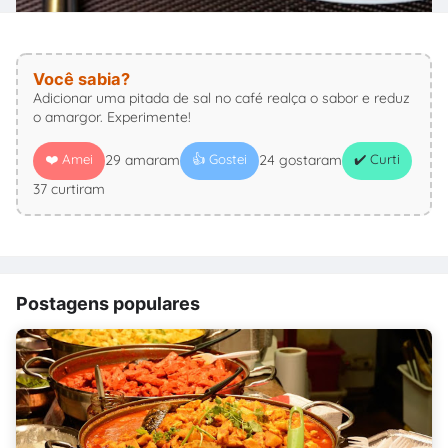
Você sabia?
Adicionar uma pitada de sal no café realça o sabor e reduz
o amargor. Experimente!
❤️ Amei
👍 Gostei
✔️ Curti
29 amaram
24 gostaram
37 curtiram
Postagens populares