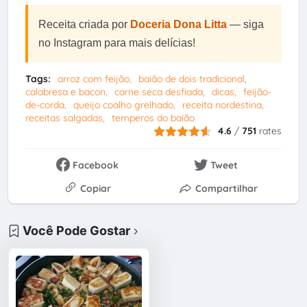
Receita criada por
Doceria Dona Litta
— siga
no Instagram para mais delícias!
Tags:
arroz com feijão
baião de dois tradicional
calabresa e bacon
carne seca desfiada
dicas
feijão-
de-corda
queijo coalho grelhado
receita nordestina
receitas salgadas
temperos do baião
4.6
/
751
rates
Facebook
Tweet
Copiar
Compartilhar
Você Pode Gostar