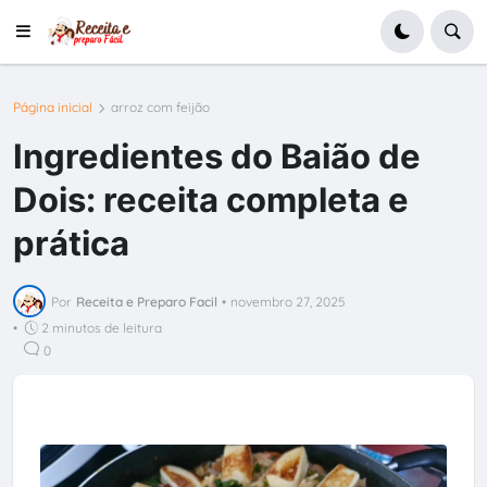
Página inicial
arroz com feijão
Ingredientes do Baião de
Dois: receita completa e
prática
Por
Receita e Preparo Facil
•
novembro 27, 2025
•
2 minutos de leitura
0