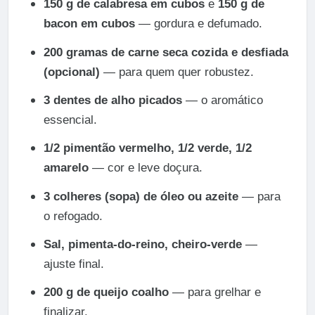
150 g de calabresa em cubos
e
150 g de
bacon em cubos
— gordura e defumado.
200 gramas de carne seca cozida e desfiada
(opcional)
— para quem quer robustez.
3 dentes de alho picados
— o aromático
essencial.
1/2 pimentão vermelho, 1/2 verde, 1/2
amarelo
— cor e leve doçura.
3 colheres (sopa) de óleo ou azeite
— para
o refogado.
Sal, pimenta-do-reino, cheiro-verde
—
ajuste final.
200 g de queijo coalho
— para grelhar e
finalizar.